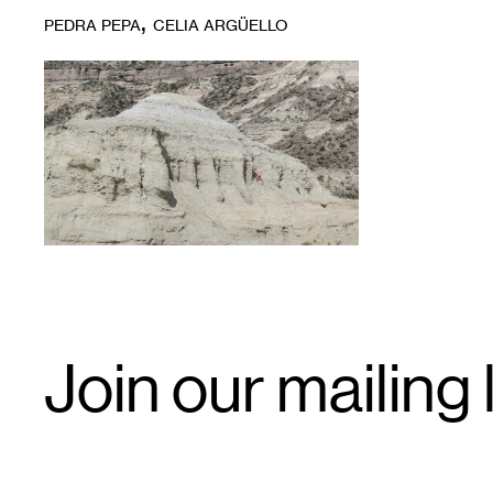
,
PEDRA PEPA
CELIA ARGÜELLO
1
Pedra
Pepa,
Rio
Negro,
Argentina,
2022.
Photo:
Celia
Argüello.
Email
Join our mailing l
Signup