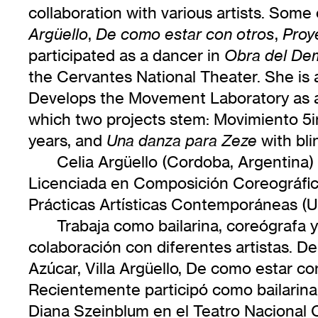
collaboration with various artists. Som
,
,
Argüello
De como estar con otros
Proy
participated as a dancer in
Obra del De
the Cervantes National Theater. She is
Develops the Movement Laboratory as a
which two projects stem: Movimiento 5
years, and
with bli
Una danza para Zeze
Celia Argüello (Cordoba, Argentina)
Licenciada en Composición Coreográfica
Prácticas Artísticas Contemporáneas (
Trabaja como bailarina, coreógrafa 
colaboración con diferentes artistas. D
Azúcar, Villa Argüello, De como estar c
Recientemente participó como bailarina
Diana Szeinblum en el Teatro Nacional 