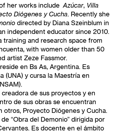
e of her works include
,
Azúcar
Villa
. Recently she
ecto Diógenes y Cucha
directed by Diana Szeinblum in
monio
 an independent educator since 2010.
 training and research space from
incuenta, with women older than 50
nd artist Zeze Fassmor.
 reside en Bs As, Argentina. Es
 (UNA) y cursa la Maestría en
UNSAM).
y creadora de sus proyectos y en
entro de sus obras se encuentran
on otros, Proyecto Diógenes y Cucha.
 de “Obra del Demonio” dirigida por
Cervantes. Es docente en el ámbito