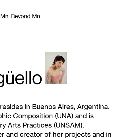
m Mn, Beyond Mn
8
)
Literature
(
723
)
Moving Image
(
325
)
Design
(
193
)
güello
r
esides in Buenos Aires, Argentina.
phic Composition (UNA) and is
ary Arts Practices (UNSAM).
 and creator of her projects and in