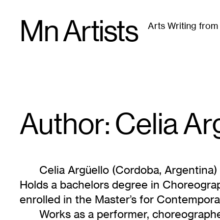
Skip
Mn Artists
to
Arts Writing fro
content
All
(
2389
)
Performing Arts
(
843
)
Visual Art
(
79
Author: Celia
Ar
Celia Argüello (Cordoba, Argentina) 
Holds a bachelors degree in Choreogra
enrolled in the Master’s for Contempor
Works as a performer, choreographer